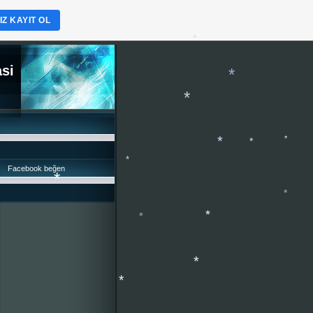
Z KAYIT OL
asi
*
*
Facebook beğen
*
*
*
*
*
*
*
*
*
*