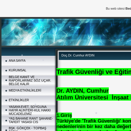
*
*
Bu web sitesi
Bed
Doç.Dr. Cumhur AYDIN
*
ANA SAYFA
Trafik Güvenliği ve Eğiti
KURUMSAL
BELGE KANIT VE
RAPORLARIMIZ SÖZ UÇAR.
*
BELGE KALIR
Dr. AYDIN, Cumhur
*
MEDYA ETKİNLİKLERİ
Atılım Üniversitesi İnşaa
ETKİNLİKLER
*
YASAYA EVET, SOYGUNA
HAYIR ALINTERİ-KUL HAKKI
MÜCADELEMİZ
1.Giriş
YAŞ BAHANE RANT ŞAHANE-
Türkiye'de 'Trafik Güvenliği' ko
TAHDİT YASASI CIS
nedenlerinin bir kez daha değerl
BŞK. GÖKÇEK - TOPBAŞ