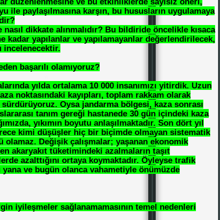
ar düzenlenmesine ve bu etkinliklerde sayısız öneri,
yu ile paylaşılmasına karşın, bu hususların uygulamaya
dir?
 nasıl dikkate alınmalıdır? Bu bildiride öncelikle kısaca
*
*
e kadar yapılanlar ve yapılamayanlar değerlendirilecek,
 incelenecektir.
eden başarılı olamıyoruz?
larında yılda ortalama 10 000 insanımızı yitirdik. Uzun
kaza noktasındaki kayıpları, toplam rakkam olarak
ı sürdürüyoruz. Oysa jandarma bölgesi, kaza sonrası
slararası tanım gereği hastanede 30 gün içindeki kaza
ğımızda, yıkımın boyutu anlaşılmaktadır. Son dört yıl
ece kimi düşüşler hiç bir biçimde olmayan sistematik
*
nü olamaz. Değişik çalışmalar; yaşanan ekonomik
nen akaryakıt tüketimindeki azalmaların taşıt
lerde azalttığını ortaya koymaktadır. Öyleyse trafik
bu yana ve bugün olanca vahametiyle önümüzde
rgin iyileşmeler sağlanamamasının temel nedenleri