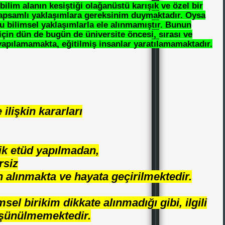
bilim alanın kesiştiği olağanüstü karışık ve özel bir
kapsamlı yaklaşımlara gereksinim duymaktadır. Oysa
u bilimsel yaklaşımlarla ele alınmamıştır. Bunun
için dün de bugün de üniversite öncesi, sırası ve
 yapılamamakta, eğitilmiş insanlar yaratılamamaktadır.
 ilişkin kararları
ik etüd yapılmadan,
rsiz
n alınmakta ve hayata geçirilmektedir.
msel birikim dikkate alınmadığı gibi, ilgili
üşünülmemektedir.