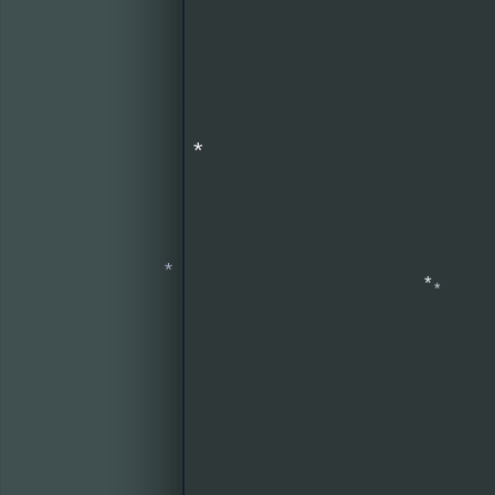
*
*
*
*
*