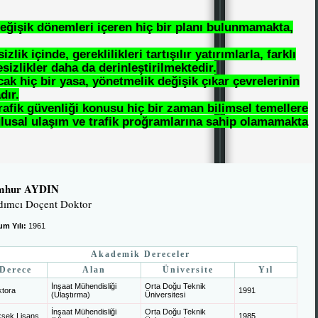
eğişik dönemleri içeren hiç bir planı bulunmamakta,
lik içinde, gereklilikleri tartışılır yatırımlarla, farklı
izlikler daha da derinleştirilmektedir.
cak hiç bir yasa, yönetmelik değişik çıkar çevrelerinin
dır.
rafik güvenliği konusu hiç bir zaman bilimsel temellere
lusal ulaşım ve trafik proğramlarına sahip olamamakta
mhur AYDIN
dımcı Doçent Doktor
m Yılı:
1961
Akademik Dereceler
Derece
Alan
Üniversite
Yıl
İnşaat Mühendisliği
Orta Doğu Teknik
tora
1991
(Ulaştırma)
Üniversitesi
İnşaat Mühendisliği
Orta Doğu Teknik
sek Lisans
1985