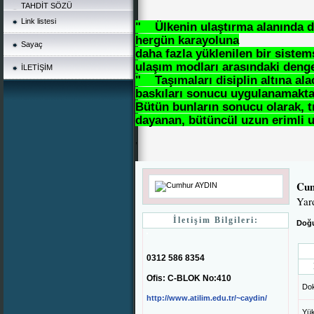
TAHDİT SÖZÜ
Link listesi
" Ülkenin ulaştırma alanında d
hergün karayoluna
Sayaç
daha fazla yüklenilen bir sistemsiz
ulaşım modları arasındaki denges
İLETİŞİM
" Taşımaları disiplin altına ala
baskıları sonucu uygulanamakta
Bütün bunların sonucu olarak, t
dayanan, bütüncül uzun erimli u
,
Cu
Yar
İletişim Bilgileri:
Doğu
0312 586 8354
Ofis: C-BLOK No:410
Dok
http://www.atilim.edu.tr/~caydin/
Yük