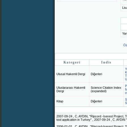
Lis
Yar
Öz
Kategori
Indis
Y
K
Ulusal Hakemli Dergi
Diğerleri
T
U
P
Uluslararası Hakemli
Science Citation Index
f
Dergi
(expanded)
o
S
Kitap
Diğerleri
S
2007-09-24 , C. AYDIN, "Ripcord -Iserest Project,
tool application in Turkey" , 2007-09-24 , C. AYDIN
2006-01-01 , C. AYDIN , "Ripcord-Iserest Project, 