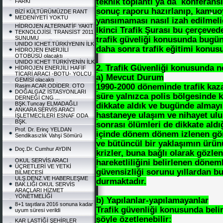
teknik toplantı ya da konferansl
FARKI
*
sonuç raporu hazırlanıp, kamuo
BİZİ KÜLTÜRÜMÜZDE RANT
*
MEDENİYETİ YOKTU
yansımaması nasıl izah edilmeli
HİDROJEN ALTERNATİF YAKIT
İkinci Trafik Şurası bu çerçevede
TEKNOLOJİSİ. TRANSİST 2011
trafik güveliği konusunda bugün
SUNUMU
*
UNIDO ICHET.TÜRKİYENIN İLK
daha sonra trafik eğitimi konusu
*
HİDROJEN ENERJİLİ
OTOBÜSÜ olacaktı
UNIDO ICHET TÜRKİYENİN İLK
2. Trafik Güvenliği konusunda n
*
HİDROJEN ENERJİLİ HAFİF
TİCARİ ARACI -BOTU- YOLCU
a) Mevcut Durum
GEMİSİ olacaktı
*
1990-2000 döneminde trafik kaza
Rasim ACAR.ODİDER. OTO
DOĞALGAZ İSTASYONLARI
süre yalnızca polis bölgesinde 
DERNEĞİ CNG ...
BŞK.Tuncay ELMADAĞLI
dikkate aldık ve bugünde almay
ANKARA SERVİS ARACI
hastaneye ulaşım ve nihayet ulu
İŞLETMECİLERİ ESNAF ODA
BŞK.
sonrası ölümleri de dikkate aldı
Prof. Dr. Erinç YELDAN
içinde dönem dönem izlenen gör
Sendikasızlık Vahşi Sömürü
ve bütüncül bir yaklaşımın ürü
Doç.Dr. Cumhur AYDIN
krizler, buna bağlı olarak gözle
OKUL SERVİS ARACI
hareketliliğini belirlenen dönem
ÜÇRETLERİ VE YETKİ
güvensizliği sorunu yıllardan 
BİLMECESİ
ULŞ.DENZ.VE HABERLEŞME
durmaktadır.
BAK.LIĞI OKUL SERVİS
ARAÇLARI HİZMET
YÖNETMELİĞİ
b) Yapılanlar-yapılamayanlar
8+1 taşıtlara 2016 sonuna kadar
Trafik güvenliği konusunda beli
uyum süresi verildi
şöyle özetlenebilir:
KAR LASTİĞİ ŞEHİRLER