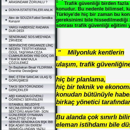
ARASINDAMI ZORUNLU ?
" Trafik güvenliği birden fazla 
konudur. Bu nedenle bilimsel, 
DÜNYA İSTATİSTİKLERİ ANLIK
Türkiye'de hiç bir zaman bu kon
Alex de SOUZA Futbol Sendika
gereksinimi bile hissedilmediği 
Kuruyor
sonrası trafik güvenliği eğitimi
YARGI HABERSİZ RADARA
DUR DEDİ
SENDİKAMZ SOS.MEDYADA
ZİRVEDE
SERVİSCİYE ORGANIZE LİNÇ
NEDEN- TESTİYİ KIRANA
" Milyonluk kentlerin
ÖDÜL TAŞIYANA CEZA
CUMHUR AYDIN YRD DOÇ DR
TRAFİK MAKYAJLA
ulaşım, trafik güvenliğine
ÇÖZÜLEMEZ
Sn Başbakan Binali YILDIRIMA
Önerimiz Desteğimiz
BMC ETEM SANCAK ULAŞ İŞ
hiç bir planlama,
GÖRÜŞMESİ
hiç bir teknik ve ekonom
TAKSİ SEKTÖRÜNDEKİ
GERÇEKLER
konudan bütünüyle habe
ABD KANADA GÜVENLİ
ÖĞRENCİ SERVİSLERİ
birkaç yönetici tarafında
İSTANBUL BELEDİYE
SEÇİMLERİNDE SERVİS
SEKTÖRÜ ANAHTAR- SON
GÜNLERDE OYNANAN
Bu alanda çok sınırlı bili
ADALETSİZ OYUN
SERVİS SENDİKA GN BŞK İBB
eleman istihdamı bile d
BŞK ADAYI SN EKREM
İMAMOĞLUNDAN YAZILI