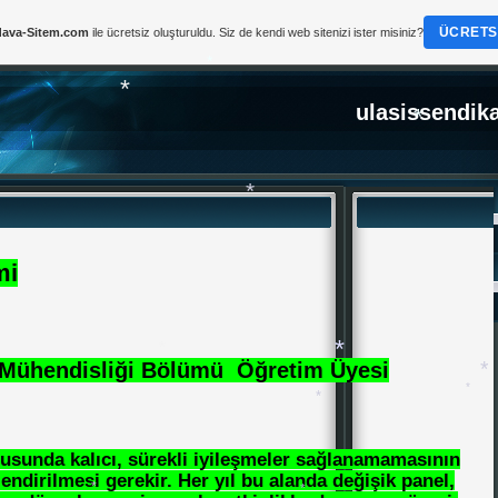
*
ÜCRETSI
ava-Sitem.com
ile ücretsiz oluşturuldu. Siz de kendi web sitenizi ister misiniz?
ulasissendik
*
*
mi
*
*
t Mühendisliği Bölümü Öğretim Üyesi
*
nusunda kalıcı, sürekli iyileşmeler sağlanamamasının
*
*
*
*
endirilmesi gerekir. Her yıl bu alanda değişik panel,