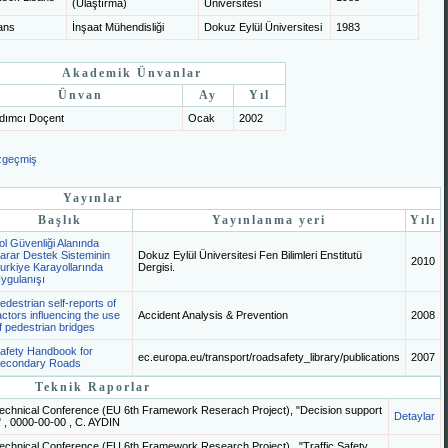
(Ulaştırma)
Üniversitesi
ans
İnşaat Mühendisliği
Dokuz Eylül Üniversitesi
1983
Akademik Ünvanlar
Ünvan
Ay
Yıl
dımcı Doçent
Ocak
2002
geçmiş
Yayınlar
Başlık
Yayınlanma yeri
Yılı
ol Güvenliği Alanında
arar Destek Sisteminin
Dokuz Eylül Üniversitesi Fen Bilimleri Enstitutü
2010
urkiye Karayollarında
Dergisi.
ygulanışı
edestrian self-reports of
actors influencing the use
Accident Analysis & Prevention
2008
f pedestrian bridges
afety Handbook for
ec.europa.eu/transport/roadsafety_library/publications
2007
econdary Roads
Teknik Raporlar
 Technical Conference (EU 6th Framework Reserach Project), "Decision support
Detaylar
 " , 0000-00-00 , C. AYDIN
Technical Conference (EU 6th Framework Research Project) , "Traffic Safety