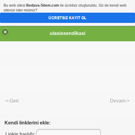
Bu web sitesi
Bedava-Sitem.com
ile ücretsiz oluşturuldu. Siz de kendi web
sitenizi ister misiniz?
ÜCRETSIZ KAYIT OL
ulasissendikasi
Z SÖZ UÇAR. BELGE KALIR
<-Geri
Devam->
 ALINTERİ-KUL HAKKI MÜCADELEMİZ
HDİT YASASI CIS
Kendi linklerini ekle:
Linkin başlığı: