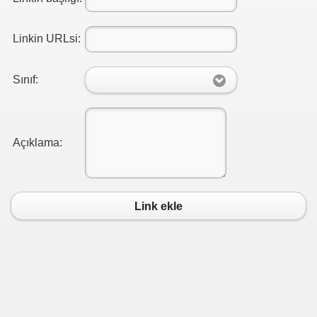
ENİYETİ YOKTU
Linkin URLsi:
EKNOLOJİSİ. TRANSİST 2011 SUNUMU
Sınıf:
İDROJEN ENERJİLİ OTOBÜSÜ olacaktı
DROJEN ENERJİLİ HAFİF TİCARİ ARACI -BOTU- YOLCU GE
Açıklama:
LGAZ İSTASYONLARI DERNEĞİ CNG ...
A SERVİS ARACI İŞLETMECİLERİ ESNAF ODA BŞK.
Link ekle
zlık Vahşi Sömürü
 VE YETKİ BİLMECESİ
.LIĞI OKUL SERVİS ARAÇLARI HİZMET YÖNETMELİĞİ